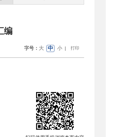
汇编
中
字号：
大
小
|
打印