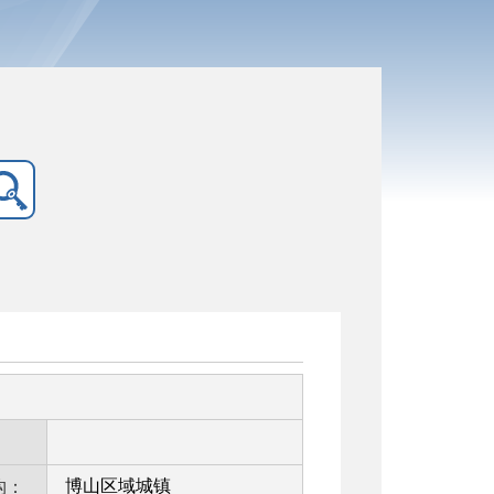
：
博山区域城镇
构：