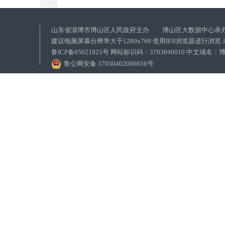
山东省淄博市博山区人民政府主办 博山区大数据中心承
建议电脑屏幕分辨率大于1280x768 使用IE9浏览器进行浏
鲁ICP备05021825号 网站标识码：3703040010 中文域
鲁公网安备 37030402000856号