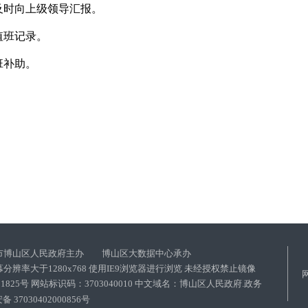
及时向上级领导汇报。
值班记录。
班补助。
市博山区人民政府主办 博山区大数据中心承办
分辨率大于1280x768 使用IE9浏览器进行浏览 未经授权禁止镜像
021825号 网站标识码：3703040010 中文域名：博山区人民政府.政务
 37030402000856号