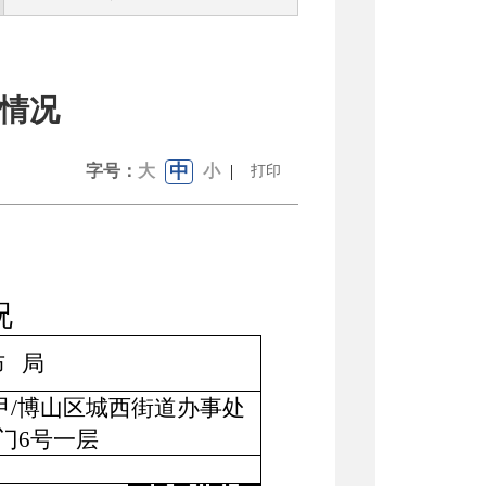
置情况
中
字号：
大
小
|
打印
况
布 局
甲/博山区城西街道办事处
门6号一层