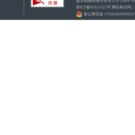
建议电脑屏幕分辨率大于1280x7
鲁ICP备05021825号 网站标识码
鲁公网安备 3703040200085