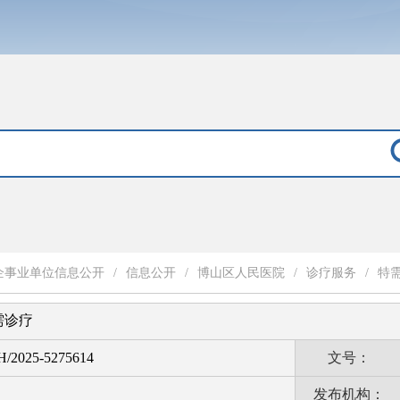
企事业单位信息公开
/
信息公开
/
​博山区人民医院
/
诊疗服务
/
特
需诊疗
H/2025-5275614
文号：
发布机构：