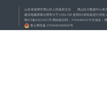
山东省淄博市博山区人民政府主办 博山区大数据中心承
建议电脑屏幕分辨率大于1280x768 使用IE9浏览器进行浏
鲁ICP备05021825号 网站标识码：3703040010 中文域
鲁公网安备 37030402000856号