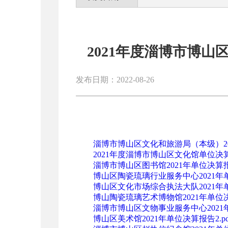
2021年度淄博市博
发布日期：2022-08-26
淄博市博山区文化和旅游局（本级）202
2021年度淄博市博山区文化馆单位决算.
淄博市博山区图书馆2021年单位决算报告
博山区陶瓷琉璃行业服务中心2021年单
博山区文化市场综合执法大队2021年单
博山陶瓷琉璃艺术博物馆2021年单位决算报
淄博市博山区文物事业服务中心2021年单位
博山区美术馆2021年单位决算报告2.pd