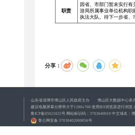
因省、市部门暂未实行有关
职责
游局所属事业单位机构职
执法大队。待下一步省、
分享：
山东省淄博市博山区人民政府主办 博山区大数据中心承
建议电脑屏幕分辨率大于1280x768 使用IE9浏览器进行浏
鲁ICP备05021825号 网站标识码：3703040010 中文域
鲁公网安备 37030402000856号