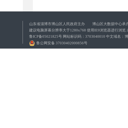
山东省淄博市博山区人民政府主办 博山区大数据中心承
建议电脑屏幕分辨率大于1280x768 使用IE9浏览器进行浏
鲁ICP备05021825号 网站标识码：3703040010 中文域
鲁公网安备 37030402000856号