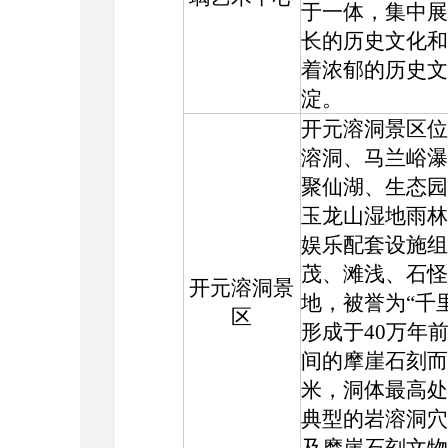
于一体，集中展
长的历史文化和
着浓郁的历史文
淀。
开元溶洞景区位
溶洞、马兰峪瀑
聚仙湖、生态园
玉龙山湿地雨林
娱乐配套设施组
茂、滩浅、石怪
开元溶洞景
地，被誉为“千
区
形成于40万年
间的摩崖石刻而
米，洞体最高处达
典型的岩溶洞穴