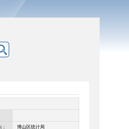
：
博山区统计局
构：