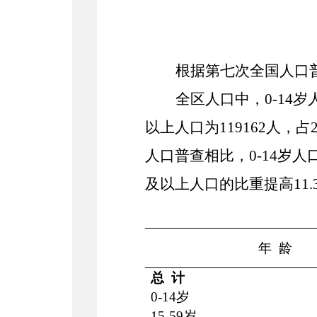
根据第七次全国人口
全区人口中，
0-14
以上人口为
119162
人，占
人口普查相比，0-14岁人
及以上人口的比重提高
11.
年 龄
总 计
0-14岁
15-59岁