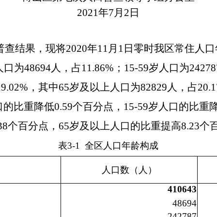
2021年
7
月
2
日
普查结果，现将
2020年11月1日零时我区常住
岁人口为
48694
人，占
11.86
%；15-59岁人口为
24278
29.02
%，其中65岁及以上人口为
82829
人，占
20.1
口的比重
降低
0
.59
个百分点，
15-59岁人口的比重
3
8
个百分点，
65岁及以上人口的比重提高
8.23
个
表
3
-1 全区人口年龄构成
人口数（人）
4
10643
4
8694
2
42787