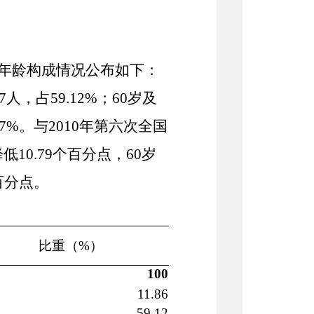
人口年龄构成情况公布如下：
7
人，占
59.12
%；60岁及
7
%。与2010年第六次全国
降低
10.79
个百分点，
60岁
百分点。
比重（%）
1
00
1
1.86
5
9.12