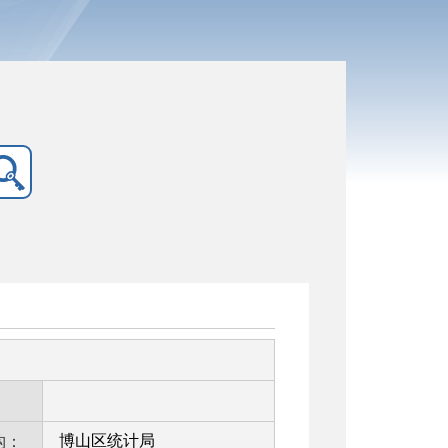
：
博山区统计局
构：