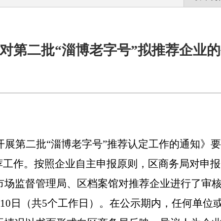
对第二批“淄博老字号”拟推荐企业
开展第
二
批
“
淄博
老字号
”
推荐认
定工作的通知》要
荐工作。按照企业自主申报原则，
区
商务局对申报
市场监督管理局、
区
档案馆对推荐企业进行了审
月10日（共
5
个工作日）。在公示期内，任何单位