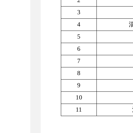
2
3
4
5
6
7
8
9
10
11