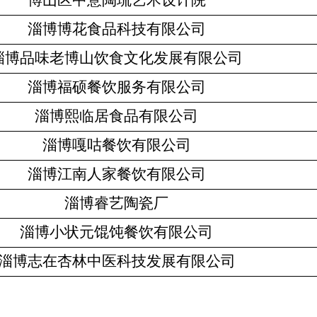
博山区中意陶琉艺术设计院
淄博博花食品科技有限公司
淄博品味老博山饮食文化发展有限公司
淄博福硕餐饮服务有限公司
淄博熙临居食品有限公司
淄博
嘎咕
餐饮有限公司
淄博江南人家餐饮有限公司
淄博睿艺陶瓷厂
淄博小状元馄饨餐饮有限公司
淄博志在杏林中医科技发展有限公司