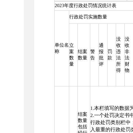
2023年度行政处罚情况统计表
行政处罚实施数量
没
没
单位名
立
通
收
收
称
案
结案
警
报
罚
违
非
数
数量
告
批
款
法
法
量
评
所
财
得
物
1.本栏填写的数
结案
2.一个处罚决定
数量
行政处罚类别栏中
包括
入最重的行政处罚
经行