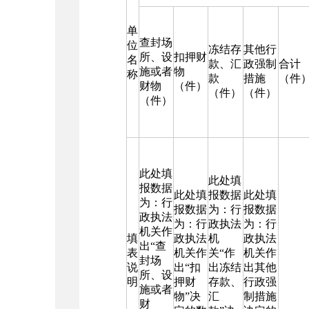
单
查封场
位
冻结存
其他行
所、设
扣押财
名
款、汇
政强制
合计
施或者
物
称
款
措施
（件
财物
（件）
（件）
（件）
（件）
此处填
此处填
报数据
此处填
报数据
此处填
为：行
报数据
为：行
报数据
政执法
为：行
政执法
为：行
机关作
填
政执法
机
政执法
出“查
表
机关作
关“作
机关作
封场
说
出“扣
出冻结
出其他
所、设
明
押财
存款、
行政强
施或者
物”决
汇
制措施
财