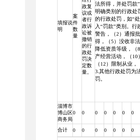
法所得，并处罚款”
政复
明确类别的行政处
议或
案
的行政处罚，如“
者行
填报说
件
政诉
入“罚款”类别。行
明
数
讼被
警告，（2）通报
量
撤销
得，（5）没收非
的行
降低资质等级，（
政处
产经营活动，（10
罚决
（12）限制从业，
定数
3.其他行政处罚
量。
罚。
淄博市
博山区
0
0
0
0
0
0
0
商务局
合计
0
0
0
0
0
0
0