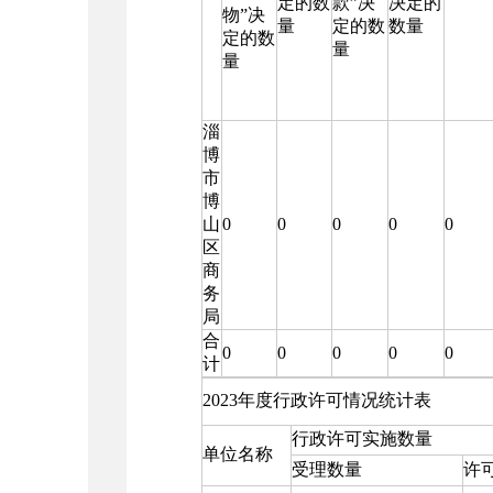
定的数
款”决
决定的
物”决
量
定的数
数量
定的数
量
量
淄
博
市
博
山
0
0
0
0
0
区
商
务
局
合
0
0
0
0
0
计
2023年度行政许可情况统计表
行政许可实施数量
单位名称
受理数量
许