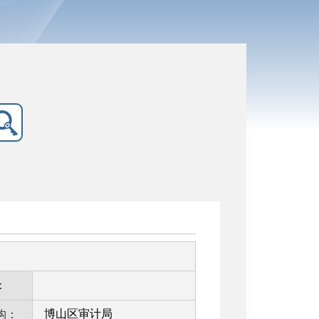
：
博山区审计局
构：