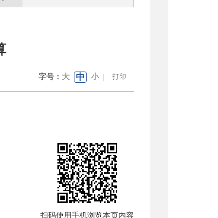
算
中
字号：
大
小
|
打印
扫码使用手机浏览本页内容