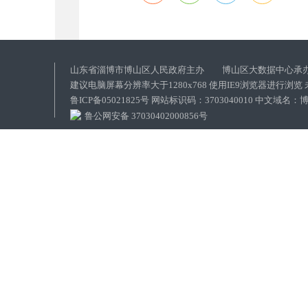
山东省淄博市博山区人民政府主办 博山区大数据中心承
建议电脑屏幕分辨率大于1280x768 使用IE9浏览器进行浏
鲁ICP备05021825号 网站标识码：3703040010 中文域
鲁公网安备 37030402000856号