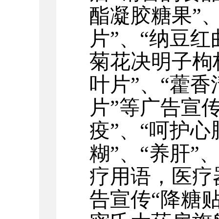
酯凝胶糖果”
片
”、
“
纳豆红
菊花决明子枸
叶片
”
、
“
藿香
片
”等广告宣传
疫”
、
“
呵护心
糊
”
、
“
养肝
”
疗用语，医疗
告宣传“降糖