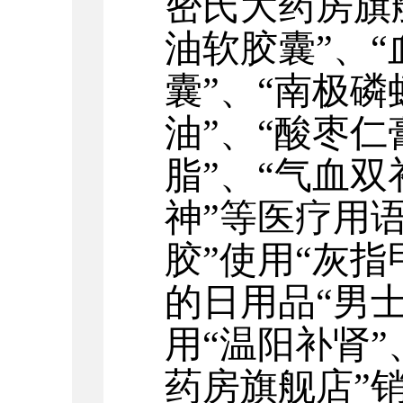
密氏大药房旗
油软胶囊”
、
“
囊
”
、
“
南极磷
油
”
、
“
酸枣仁
脂”
、
“气血双
神”
等
医疗用
胶
”使用
“
灰指
的日
用品
“
男
用
“
温阳补肾
”
药房旗舰店”