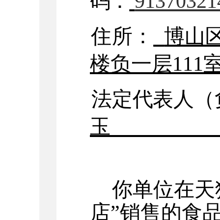
码：
91370321
住所：
博山
楼负一层11
1
法定代表人（
玉
你单位
在天
店
”销售的
食