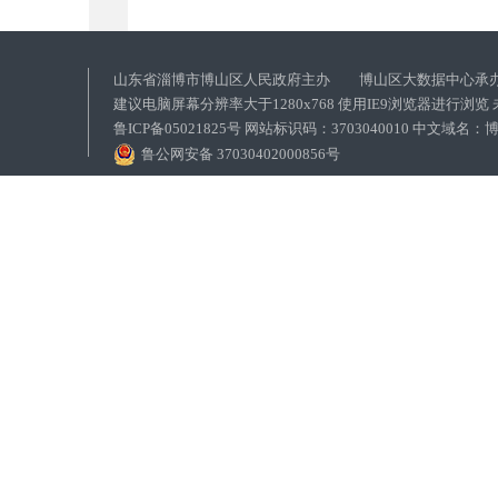
山东省淄博市博山区人民政府主办 博山区大数据中心承
建议电脑屏幕分辨率大于1280x768 使用IE9浏览器进行浏
鲁ICP备05021825号 网站标识码：3703040010 中文域
鲁公网安备 37030402000856号