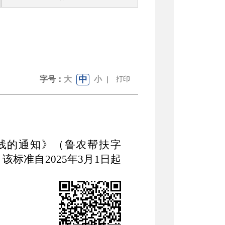
中
字号：
大
小
|
打印
线的通知》
（
鲁农帮扶字
，
该标准自
2025
年
3
月
1
日
起