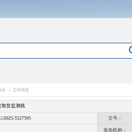
振兴
/
工作动态
返贫致贫监测线
G/2025-5527595
文号：
发布机构：