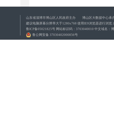
山东省淄博市博山区人民政府主办 博山区大数据中心承
建议电脑屏幕分辨率大于1280x768 使用IE9浏览器进行浏
鲁ICP备05021825号 网站标识码：3703040010 中文域
鲁公网安备 37030402000856号