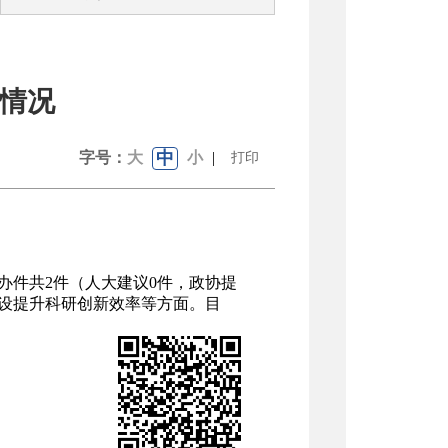
体情况
中
字号：
大
小
|
打印
办件共
2
件（人大建议
0
件，政协提
设提升科研创新效率
等
方面
。目