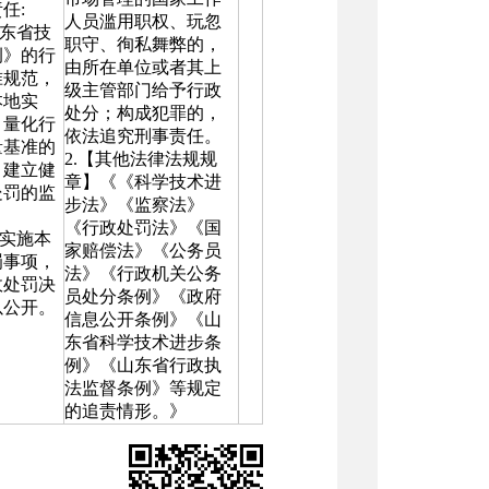
任:
人员滥用职权、玩忽
山东省技
职守、徇私舞弊的，
例》的行
由所在单位或者其上
准规范，
级主管部门给予行政
本地实
处分；构成犯罪的，
、量化行
依法追究刑事责任。
量基准的
2.【其他法律法规规
。建立健
章】《《科学技术进
处罚的监
步法》《监察法》
《行政处罚法》《国
规实施本
家赔偿法》《公务员
罚事项，
法》《行政机关公务
政处罚决
员处分条例》《政府
以公开。
信息公开条例》《山
东省科学技术进步条
例》《山东省行政执
法监督条例》等规定
的追责情形。》