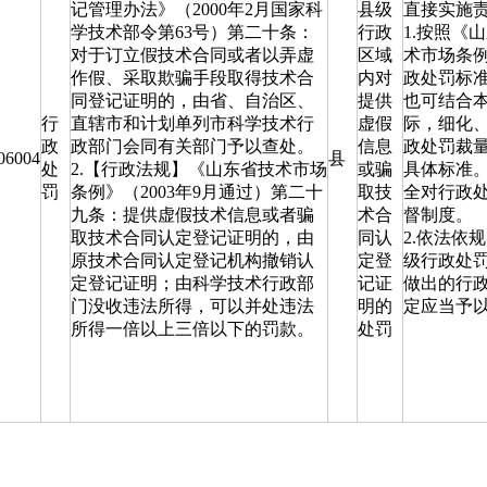
记管理办法》（2000年2月国家科
县级
直接实施责
学技术部令第63号）第二十条：
行政
1.按照《
对于订立假技术合同或者以弄虚
区域
术市场条
作假、采取欺骗手段取得技术合
内对
政处罚标
同登记证明的，由省、自治区、
提供
也可结合
行
直辖市和计划单列市科学技术行
虚假
际，细化
政
政部门会同有关部门予以查处。
信息
政处罚裁
06004
县
处
2.【行政法规】《山东省技术市场
或骗
具体标准
罚
条例》（2003年9月通过）第二十
取技
全对行政
九条：提供虚假技术信息或者骗
术合
督制度。
取技术合同认定登记证明的，由
同认
2.依法依
原技术合同认定登记机构撤销认
定登
级行政处
定登记证明；由科学技术行政部
记证
做出的行
门没收违法所得，可以并处违法
明的
定应当予
所得一倍以上三倍以下的罚款。
处罚