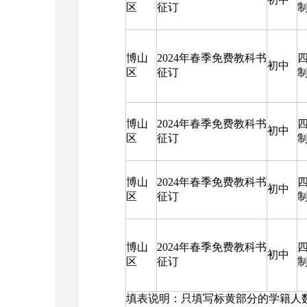
区
征订
博山
2024年春季免费教科书
初中
区
征订
博山
2024年春季免费教科书
初中
区
征订
博山
2024年春季免费教科书
初中
区
征订
博山
2024年春季免费教科书
初中
区
征订
填表说明：只填写标黄部分的学籍人数