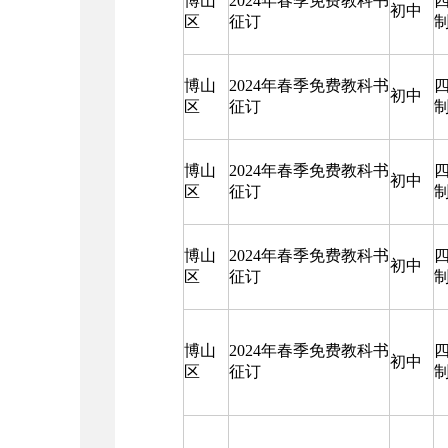
博山
2024年春季免费教科书
初中
区
征订
博山
2024年春季免费教科书
初中
区
征订
博山
2024年春季免费教科书
初中
区
征订
博山
2024年春季免费教科书
初中
区
征订
博山
2024年春季免费教科书
初中
区
征订