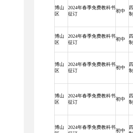
博山
2024年春季免费教科书
初中
区
征订
博山
2024年春季免费教科书
初中
区
征订
博山
2024年春季免费教科书
初中
区
征订
博山
2024年春季免费教科书
初中
区
征订
博山
2024年春季免费教科书
初中