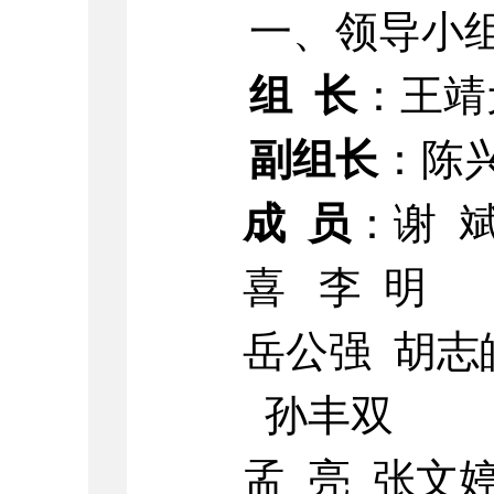
一、领导小
组 长
：王靖
副组长
：陈
成 员
：谢 
喜 李 明
岳公强 胡志
孙丰双
孟 亮 张文