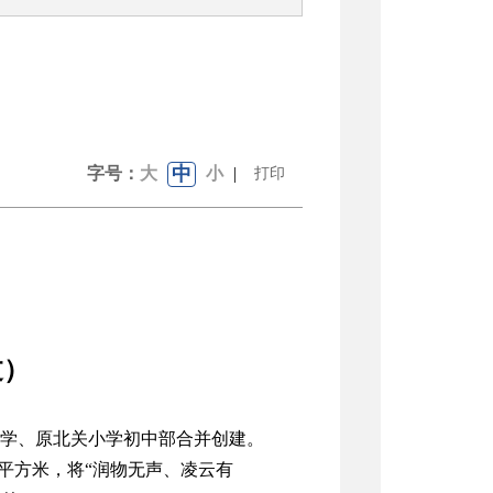
中
字号：
大
小
|
打印
过）
杭小学、原北关小学初中部合并创建。
08平方米，将“润物无声、凌云有