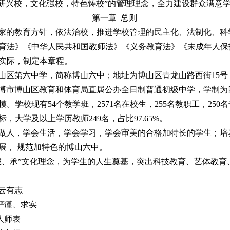
科研兴校，文化强校，特色铸校”的管理理念，全力建设群众满意
第一章 总则
国家的教育方针，依法治校，推进学校管理的民主化、法制化、科
育法》《中华人民共和国教师法》《义务教育法》《未成年人保
实际，制定本章程。
区第六中学，简称博山六中；地址为博山区青龙山路西街15号；学校网
淄博市博山区教育和体育局直属公办全日制普通初级中学，学制为
。学校现有54个教学班，2571名在校生，255名教职工，250
大学及以上学历教师249名，占比97.65%。
会做人，学会生活，学会学习，学会审美的合格加特长的学生；培
展， 规范加特色的博山六中。
“诚、承”文化理念，为学生的人生奠基，突出科技教育、艺体教
云有志
谨、求实
师表