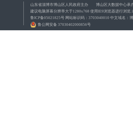
山东省淄博市博山区人民政府主办 博山区大数据中心承
建议电脑屏幕分辨率大于1280x768 使用IE9浏览器进行浏
鲁ICP备05021825号 网站标识码：3703040010 中文域
鲁公网安备 37030402000856号