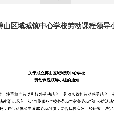
博山区域城镇中心学校劳动课程领导
关于成立博山区域城镇中心学校
劳动课程领导小组的通知
养，注重校内劳动和校外劳动结合，劳动实践和劳动感受结合，
动教育大环境，从“自我服务”“校务劳动”“家务劳动”和“公益活
趣，在劳动体验中养成劳动习惯，结合我校实际，经研究，决定