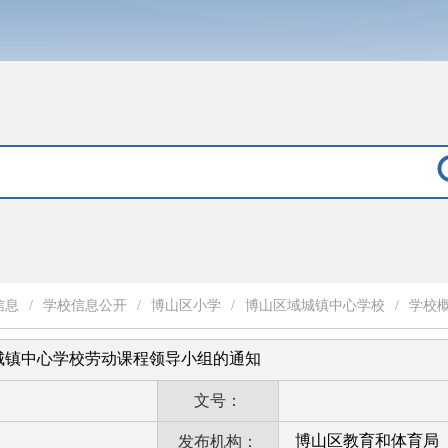
信息
/
学校信息公开
/
博山区小学
/
博山区域城镇中心学校
/
学校
城镇中心学校劳动课程领导小组的通知
文号：
博山区教育和体育局
发布机构：