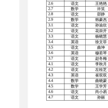
2.6
语文
王艳艳
2.7
数学
许笑
2.8
语文
邵静
2.9
数学
韩豪杰
3.1
语文
孙渝欣
3.2
语文
花崇开
3.3
语文
杨晓慧
3.4
英语
徐文菲
3.5
语文
曲坤
3.6
英语
穆若琴
3.7
语文
赵冬梅
4.1
语文
李秋月
4.2
语文
左桂芝
4.3
英语
崔双双
4.4
数学
曲晓蒙
4.5
数学
王学芳
4.6
语文
尚小易
4.7
语文
孙丽