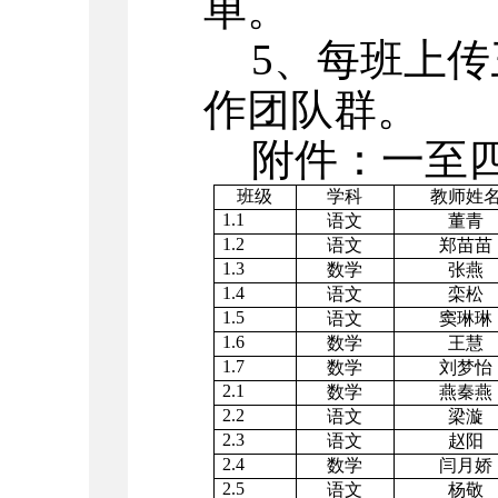
单
。
5、每班上
作团队群
。
附件：一至
班级
学科
教师姓
1.1
语文
董青
1.2
语文
郑苗苗
1.3
数学
张燕
1.4
语文
栾松
1.5
语文
窦琳琳
1.6
数学
王慧
1.7
数学
刘梦怡
2.1
数学
燕秦燕
2.2
语文
梁漩
2.3
语文
赵阳
2.4
数学
闫月娇
2.5
语文
杨敬