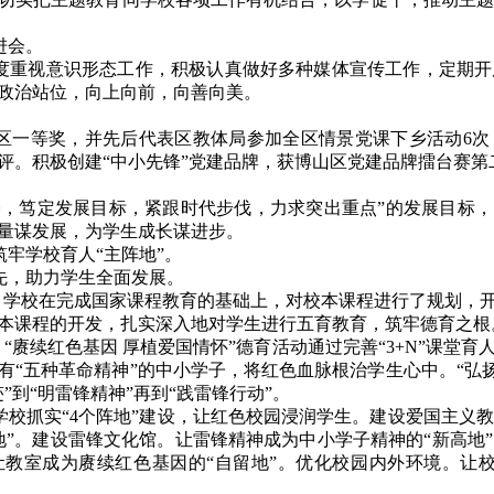
进会。
度重视意识形态工作，积极认真做好多种媒体宣传工作，定期开
政治站位，向上向前，向善向美。
区一等奖，并先后代表区教体局参加全区情景党课下乡活动6次
评。积极创建“中小先锋”党建品牌，获博山区党建品牌擂台赛第
基，笃定发展目标，紧跟时代步伐，力求突出重点”的发展目标，
量谋发展，为学生成长谋进步。
牢学校育人“主阵地”。
先，助力学生全面发展。
。学校在完成国家课程教育的基础上，对校本课程进行了规划，开
本课程的开发，扎实深入地对学生进行五育教育，筑牢德育之根
“赓续红色基因 厚植爱国情怀”德育活动通过完善“3+N”课堂育
有“五种革命精神”的中小学子，将红色血脉根治学生心中。“弘扬
”到“明雷锋精神”再到“践雷锋行动”。
。学校抓实“4个阵地”建设，让红色校园浸润学生。建设爱国主义
地”。建设雷锋文化馆。让雷锋精神成为中小学子精神的“新高地
教室成为赓续红色基因的“自留地”。优化校园内外环境。让校