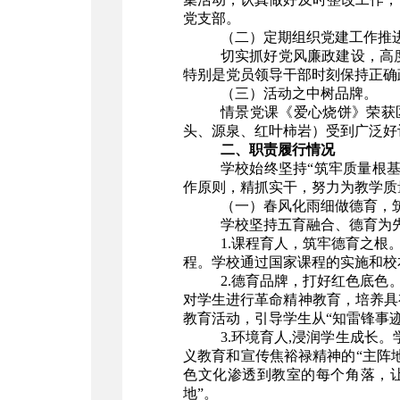
党支部。
（二）定期组织党建工作推
切实抓好党风廉政建设，高
特别是党员领导干部时刻保持正确
（三）活动之中树品牌。
情景党课《爱心烧饼》荣获
头、源泉、红叶柿岩）受到广泛好
二、职责履行情况
学校始终坚持“筑牢质量根
作原则，精抓实干，努力为教学质
（一）春风化雨细做德育，筑
学校坚持五育融合、德育为
1.课程育人，筑牢德育之根
程。学校通过国家课程的实施和校
2.德育品牌，打好红色底色。
对学生进行革命精神教育，培养具
教育活动，引导学生从“知雷锋事迹
3.环境育人,浸润学生成长
义教育和宣传焦裕禄精神的“主阵
色文化渗透到教室的每个角落，让
地”。