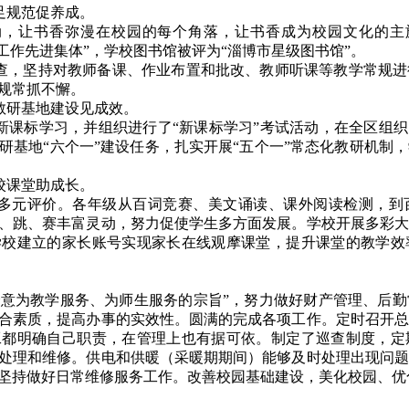
足规范促养成。
动，让书香弥漫在校园的每个角落，让书香成为校园文化的主
工作先进集体”，学校图书馆被评为“淄博市星级图书馆”。
查，坚持对教师备课、作业布置和批改、教师听课等教学常规进
规常抓不懈。
教研基地建设见成效。
新课标学习，并组织进行了“新课标学习”考试活动，在全区组织
研基地“六个一”建设任务，扎实开展“五个一”常态化教研机制
校课堂助成长。
多元评价。各年级从百词竞赛、美文诵读、课外阅读检测，到
、跳、赛丰富灵动，努力促使学生多方面发展。学校开展多彩大
学校建立的家长账号实现家长在线观摩课堂，提升课堂的教学效
全意为教学服务、为师生服务的宗旨”，努力做好财产管理、后
合素质，提高办事的实效性。圆满的完成各项工作。定时召开总
工都明确自己职责，在管理上也有据可依。制定了巡查制度，定
处理和维修。供电和供暖（采暖期期间）能够及时处理出现问题
坚持做好日常维修服务工作。改善校园基础建设，美化校园、优