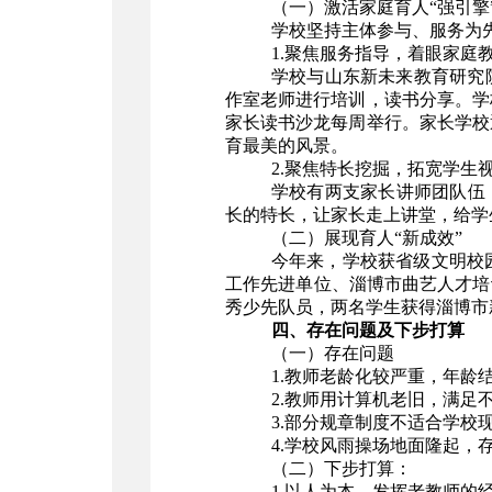
（一）激活家庭育人“强引擎
学校坚持主体参与、服务为
1.聚焦服务指导，着眼家庭
学校与山东新未来教育研究
作室老师进行培训，读书分享。学
家长读书沙龙每周举行。家长学校
育最美的风景。
2.聚焦特长挖掘，拓宽学生
学校有两支家长讲师团队伍
长的特长，让家长走上讲堂，给学
（二）展现育人“新成效”
今年来，学校获省级文明校
工作先进单位、淄博市曲艺人才培
秀少先队员，两名学生获得淄博市
四、存在问题及下步打算
（一）存在问题
1.教师老龄化较严重，年龄
2.教师用计算机老旧，满足
3.部分规章制度不适合学校
4.学校风雨操场地面隆起，
（二）下步打算：
1.以人为本，发挥老教师