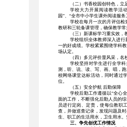
（二）书香校园创特色，立
学校大力开展阅读教学活
园”、“全市中小学生课外阅读服务
学校在每月一次的月评估检
教研和三轮备课管理，确保教学常
（三）新课标学习重实效，
学校组织全体教师深入进行
一的好成绩。学校紧紧围绕学科教
场认定。
（四）多元评价显风采，名
学校坚持对学生进行全学科
测，听、说、读、写、画、唱，跑
校网络课堂达标活动，同时通过
位。
（五）安全护航 后勤保障
学校后勤工作遵循以“全心
面的工作，不断强化后勤人员的综
员进行定岗、定责，使每位教职
查，并做巡查记录，发现问题及时
生、职工的生活用水，卫生用水。
三、争先创优工作情况