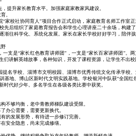
”
先，提升家长教育水平。加强家庭家教家风建设。
教育。
院“家校社协同育人”项目合作正式启动，家庭教育名师工作室
校先后组织了家庭教育报告会和学生心理讲座二十余场，构建了
逐渐往科学化、系统化发展。家长在家长学校好好学习，陪伴孩
视野
，一支是“家长红色教育讲师团”，一支是“家长百家讲师团”。
生们讲解英雄故事，各种知识，开发了课程资源，让学生不出校
园提名学校、淄博市文明校园、淄博市优秀传统文化传承学校、
训基地、博山区新时代文明实践基地。学校银河中队获“全国红
新时代好少年。多名学生在各级各类比赛中获奖。
结构不够均衡，老中青教师梯队建设受限。
不了办公需要，需要更新换代。
现有的发展形势，有待进一步修订完善。
存在安全隐患，尚未完成修缮。
的经验优势。继续积极争取补充年轻教师，增添新鲜血液。