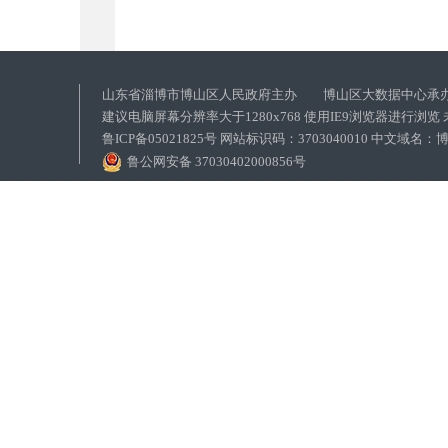
山东省淄博市博山区人民政府主办 博山区大数据中心承
建议电脑屏幕分辨率大于1280x768 使用IE9浏览器进行浏
鲁ICP备05021825号 网站标识码：3703040010 中文域
鲁公网安备 37030402000856号