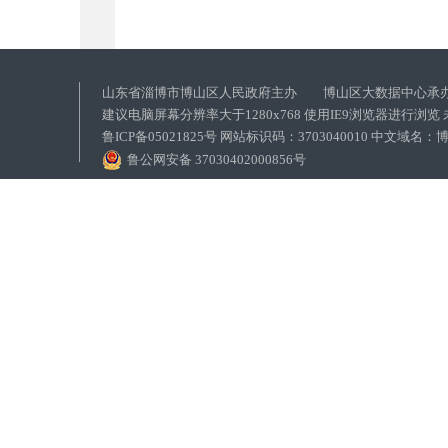
山东省淄博市博山区人民政府主办 博山区大数据中心承
建议电脑屏幕分辨率大于1280x768 使用IE9浏览器进行浏
鲁ICP备05021825号 网站标识码：3703040010 中文域
鲁公网安备 37030402000856号