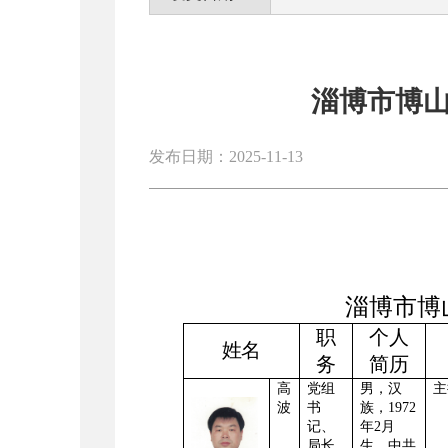
淄博市博
发布日期：2025-11-13
淄博市博
职
个人
姓名
务
简历
高
党组
男，
汉
主
波
书
族，
1972
记、
年2月
局长
生
，中共