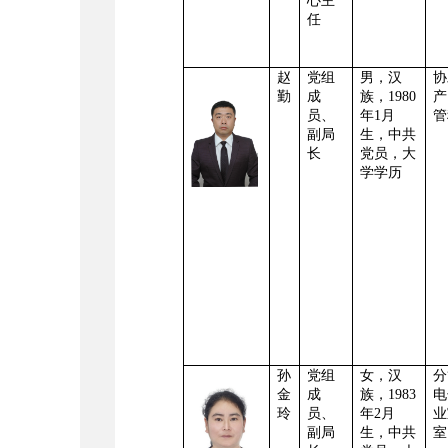
心主
任
赵
党组
男，
汉
协
勤
成
族，
1980
产
员、
年1月
管
副局
生
，中共
长
党员，
大
学学历
孙
党组
女，
汉
分
金
成
族，
1983
电
玲
员、
年2月
业
副局
生
，中共
室