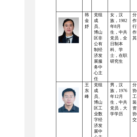
韩
党组
女，汉
分
金
成
族，1982
作
妤
员、
年8月
行
博山
生，中共
作
区非
党员，全
其
公有
日制本
制经
科、学
济发
士，在职
展服
研究生
务中
心主
任
王
党组
男，
汉
分
东
成
族，
1976
协
峰
员、
年12月
工
博山
生
，中共
装
区工
党员，
大
资
业数
学学历
协
字经
交
济发
展中