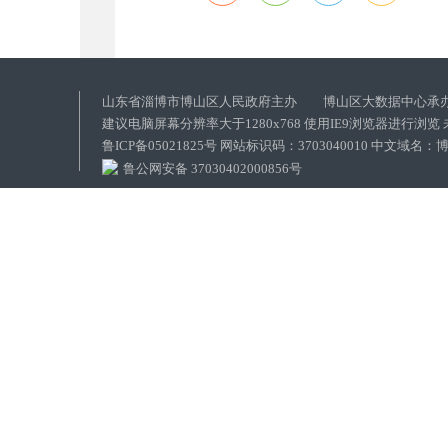
山东省淄博市博山区人民政府主办 博山区大数据中心承
建议电脑屏幕分辨率大于1280x768 使用IE9浏览器进行浏
鲁ICP备05021825号 网站标识码：3703040010 中文域
鲁公网安备 37030402000856号