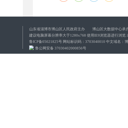
山东省淄博市博山区人民政府主办 博山区大数据中心承
建议电脑屏幕分辨率大于1280x768 使用IE9浏览器进行浏
鲁ICP备05021825号 网站标识码：3703040010 中文域
鲁公网安备 37030402000856号