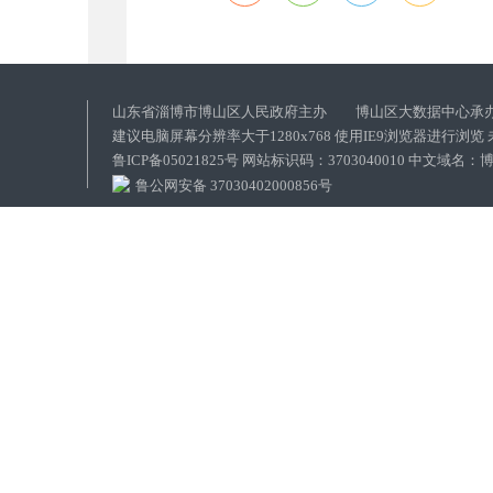
山东省淄博市博山区人民政府主办 博山区大数据中心承
建议电脑屏幕分辨率大于1280x768 使用IE9浏览器进行浏
鲁ICP备05021825号 网站标识码：3703040010 中文域
鲁公网安备 37030402000856号