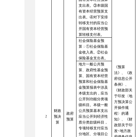
支出表。③本级国
有资本经营预算支
出表。④对下安排
转移支付的应当公
开国有资本经营预
算转移支付表。
社会保险基金预
算：
①社会保险基
金收入表。②社会
保险基金支出表。
地方一般公共预
《预算
算、政府性基金预
法》、《政
算、国有资本经营
府信息公开
预算和社会保险基
条例》、
金预算报表中涉及
《财政部关
本级支出的，应当
于印发〈地
公开到功能分类项
方预决算公
级科目。本级一般
开操作规
财政
公共预算基本支出
政府
程〉的通
2
预决
应当公开到经济性
预算
知》
、《财
算
质分类款级科目，
政部关于印
专项转移支付应当
发
<
地方政
分地区、分项目公
府债务信息