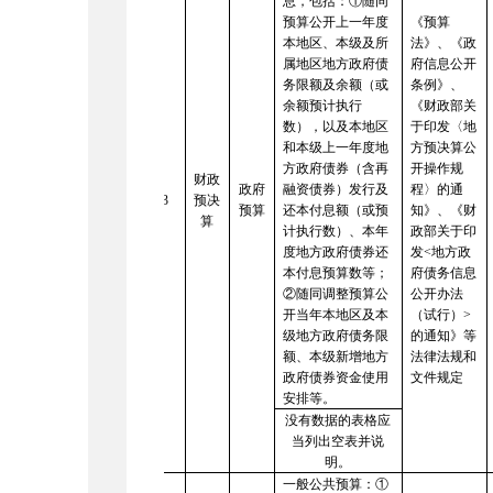
息，包括：
①随同
预算公开上一年度
《预算
本地区、本级及所
法》、《政
属地区地方政府债
府信息公开
务限额及余额（或
条例》、
余额预计执行
《财政部关
数），以及本地区
于印发〈地
和本级上一年度地
方预决算公
方政府债券（含再
开操作规
财政
政府
融资债券）发行及
程〉的通
3
预决
预算
还本付息额（或预
知》
、《财
算
计执行数）、本年
政部关于印
度地方政府债券还
发
<
地方政
本付息预算数等；
府债务信息
②随同调整预算公
公开办法
开当年本地区及本
（试行）
>
级地方政府债务限
的通知》等
额、本级新增地方
法律法规和
政府债券资金使用
文件规定
安排等。
没有数据的表格应
当列出空表并说
明。
一般公共预算：
①