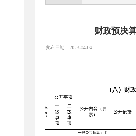
财政预决
发布日期：2023-04-04
（八）财
公开事项
一
二
序
公开内容（要
级
级
公开依据
号
素）
事
事
项
项
一般公共预算：
①