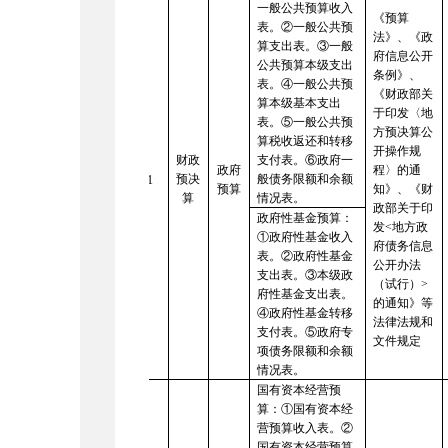
一般公共预算收入
《预算
表。②一般公共预
法》、《政
算支出表。③一般
府信息公开
公共预算本级支出
条例》、
表。④一般公共预
《财政部关
算本级基本支出
于印发〈地
表。⑤一般公共预
方预决算公
算税收返还和转移
开操作规
财政
支付表。⑥政府一
政府
程〉的通
预决
般债务限额和余额
1
预算
知》
、《财
算
情况表。
政部关于印
政府性基金预算：
发
<
地方政
①政府性基金收入
府债务信息
表。②政府性基金
公开办法
支出表。③本级政
（试行）
>
府性基金支出表。
的通知》等
④政府性基金转移
法律法规和
支付表。⑤政府专
文件规定
项债务限额和余额
情况表。
国有资本经营预
算：
①国有资本经
营预算收入表。②
国有资本经营预算