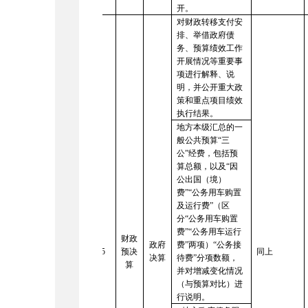
开。
对财政转移支付安
排、举借政府债
务、预算绩效工作
开展情况等重要事
项进行解释、说
明，并公开重大政
策和重点项目绩效
执行结果。
地方本级汇总的一
般公共预算
“三
公”经费，包括预
算总额，以及“因
公出国（境）
费”“公务用车购置
及运行费”（区
分“公务用车购置
费”“公务用车运行
财政
政府
费”两项）“公务接
5
预决
同上
决算
待费”分项数额，
算
并对增减变化情况
（与预算对比）进
行说明。