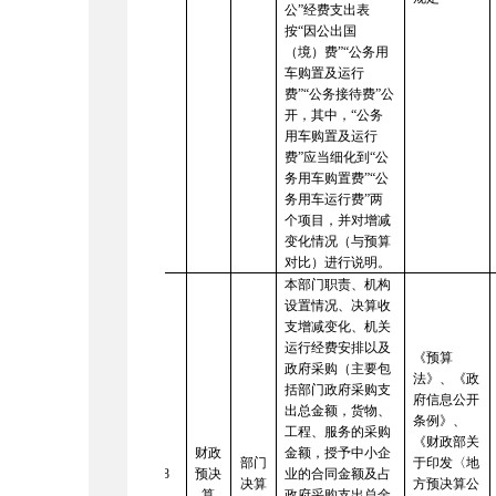
公”经费支出表
按“因公出国
（境）费”“公务用
车购置及运行
费”“公务接待费”公
开，其中，“公务
用车购置及运行
费”应当细化到“公
务用车购置费”“公
务用车运行费”两
个项目，并对增减
变化情况（与预算
对比）进行说明。
本部门职责、机构
设置情况、决算收
支增减变化、机关
运行经费安排以及
《预算
政府采购（主要包
法》、《政
括部门政府采购支
府信息公开
出总金额，货物、
条例》、
工程、服务的采购
《财政部关
财政
金额，授予中小企
部门
于印发〈地
8
预决
业的合同金额及占
决算
方预决算公
算
政府采购支出总金