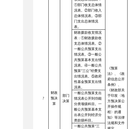
①部门收支总体情
况表。②部门收入
总体情况表。③部
门支出总体情况
表。
财政拨款收支情况
表：
①财政拨款收
支总体情况表。②
一般公共预算支出
情况表。③一般公
共预算基本支出情
况表。④一般公共
《预算
预算“三公”经费支
法》、《政
出情况表。⑤政府
府信息公开
性基金预算支出情
条例》、
况表。
《财政部关
财政
一般公共预算支出
部门
于印发〈地
预决
7
情况表公开到功能
决算
方预决算公
算
分类项级科目。一
开操作规
般公共预算基本支
程〉的通
出表公开到经济分
知》
等法律
类款级科目。
法规和文件
一般公共预算
“三
规定