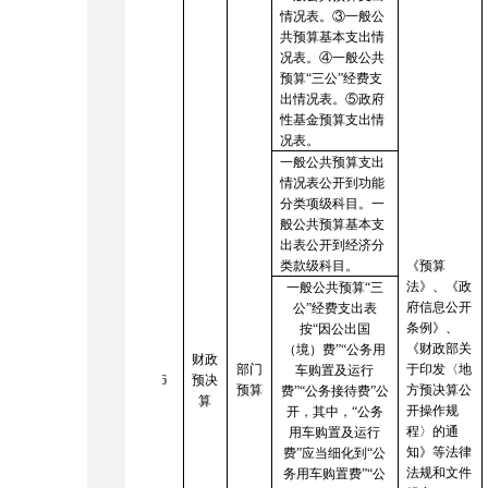
情况表。③一般公
共预算基本支出情
况表。④一般公共
预算“三公”经费支
出情况表。⑤政府
性基金预算支出情
况表。
一般公共预算支出
情况表公开到功能
分类项级科目。一
般公共预算基本支
出表公开到经济分
类款级科目。
《预算
法》、《政
一般公共预算
“三
府信息公开
公”经费支出表
条例》、
按“因公出国
《财政部关
（境）费”“公务用
财政
部门
于印发〈地
车购置及运行
6
预决
预算
方预决算公
费”“公务接待费”公
算
开操作规
开，其中，“公务
程〉的通
用车购置及运行
知》
等法律
费”应当细化到“公
法规和文件
务用车购置费”“公