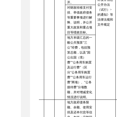
开。
公开办法
对财政转移支付安
（试行）
>
排、举借政府债务
的通知》等
等重要事项进行解
法律法规和
释、说明，并公开
文件规定
重大政策和重点项
目等绩效目标。
地方本级汇总的一
般公共预算
“三
公”经费，包括预
算总额，以及“因
公出国（境）
费”“公务用车购置
及运行费”（区
分“公务用车购置
费”“公务用车运行
费”两项）、“公务
接待费”分项数
额，并对增减变化
情况进行说明。
地方政府债务限
额、余额、使用安
排及还本付息等信