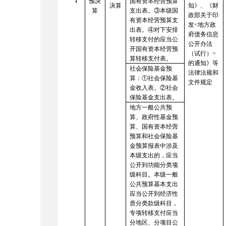
4
预决
国有资本经营预算
决算
知》
、《财
算
支出表。③本级国
政部关于印
有资本经营预算支
发
<
地方政
出表。④对下安排
府债务信息
转移支付的应当公
公开办法
开国有资本经营预
（试行）
>
算转移支付表。
的通知》等
社会保险基金预
法律法规和
算：
①社会保险基
文件规定
金收入表。②社会
保险基金支出表。
地方一般公共预
算、政府性基金预
算、国有资本经营
预算和社会保险基
金预算报表中涉及
本级支出的，应当
公开到功能分类项
级科目。本级一般
公共预算基本支出
应当公开到经济性
质分类款级科目，
专项转移支付应当
分地区、分项目公