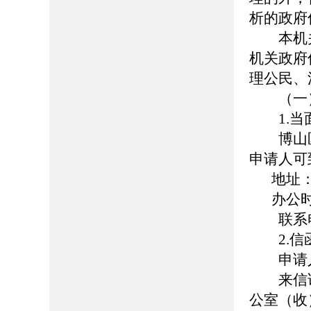
析的政府
本机关
机关政府
理公民、
（一）
1.当
博山区
申请人可
地址
办公时
联系电话：
2.信
申请人
来信请
公室（收