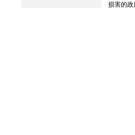
损害的政
本机关认
3.本机
工作流程
4.本机
稿、磋商
不予公开
定。
四、政
博山区
党政综合
开工作。
政府信
政综合办
办公地