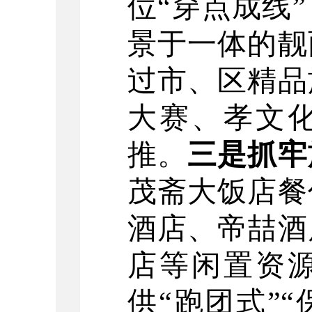
位
“
穿点成线
”
景于一体的靓
过市、区精品
大赛、孝文
推。
三是抓牢
茂斋大饭店餐
酒店、帝喆酒
店等闲置资
供
“
跑团式
”“