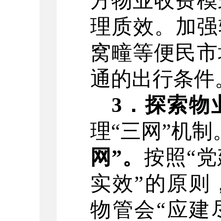
方
物业
收费模
理质效。加强
窝疃等便民市
通的出行条件
3
．
探索
物
理
“
三网
”
机制
网
”
。
按照
“
党
实效
”
的原则
物管会
“
应建