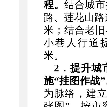
程。
结合城市
路、莲花山路
米
；结合老旧
小巷人行道
米
。
2
．
提升城
施
“
挂图作战
”
为脉络，建
张图
”
。
按
市