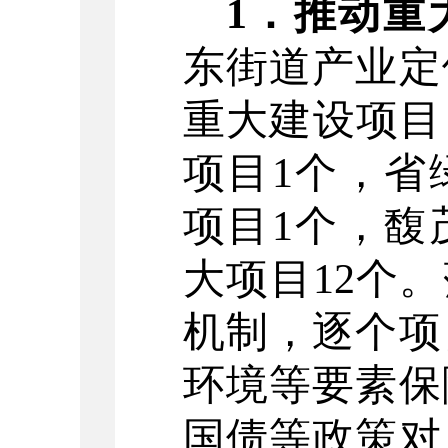
1
．
推动重
东街道产业定
重大建设项目
项目
1
个
，
省
项目
1
个
，
馥
大项目
12
个
。
机制，逐个项
环境等要素保
国债等政策对