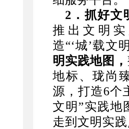
2
．
抓好
文
推出文明实
造
“
‘
城
’
载文
明实践
地图
，
地标、
珑尚
源，
打造
6
个
文明
”
实践地
走到文明实践