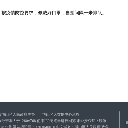
按疫情防控要求，佩戴好口罩，自觉间隔一米排队。
21年6月
市博山区人民政府主办 博山区大数据中心承办
分辨率大于1280x768 使用IE9浏览器进行浏览 未经授权禁止镜像
021825号 网站标识码：3703040010 中文域名：博山区人民政府.政务