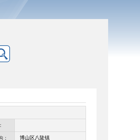
：
博山区八陡镇
构：