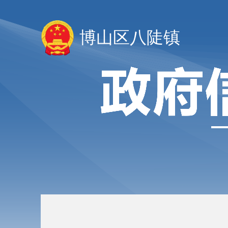
博山区八陡镇