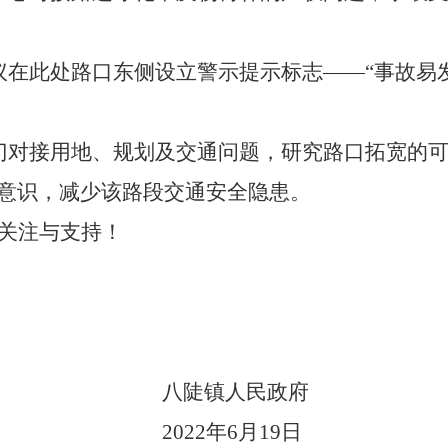
议在
此处
路口
东侧
设立警示提示标志
——
“事故易
门对接用地、规划及交通问题，研究路口拓宽的
意识，减少该路段交通安全隐患。
关注与支持！
八陡镇人民政府
2022年
6
月
19
日