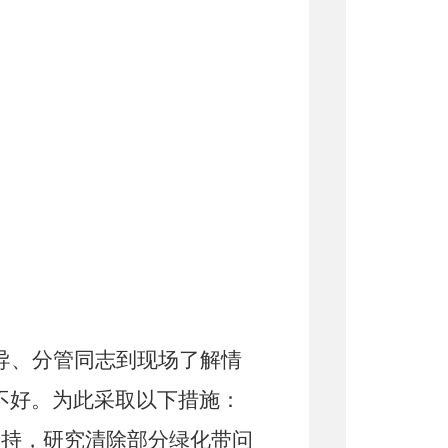
导
、分管同志到
现场了解情
不好。
为此采取以下措施：
支持，研究清除部分绿化带问