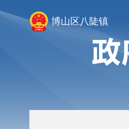
博山区八陡镇