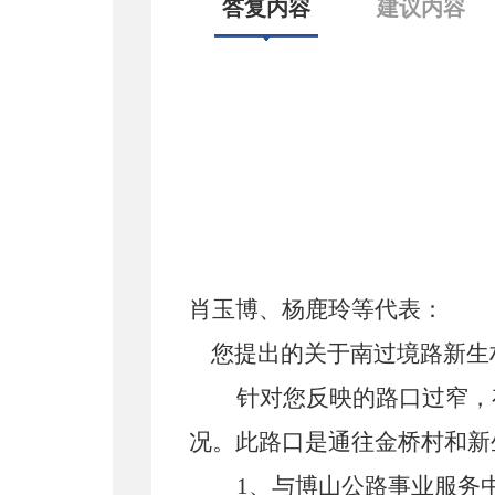
答复内容
建议内容
肖玉博、杨鹿玲等
代表：
您提出的关于
南过境路新生
针对您反映的
路口
过窄，
况。
此路口是通往金桥村和新
1、
与博山公路事业服务