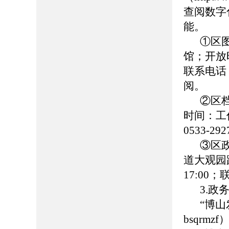
查阅数字
能。
①区
馆；开放时
联系电话：0
阅。
②区
时间：工作日
0533-
③区
道大观园路
17:00
3.政
“博
bsqrmzf