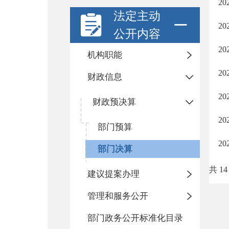
2
法定主动
2
公开内容
2
机构职能
2
财政信息
2
财政预决算
2
部门预算
2
部门决算
共 14
建议提案办理
管理和服务公开
部门政务公开标准化目录