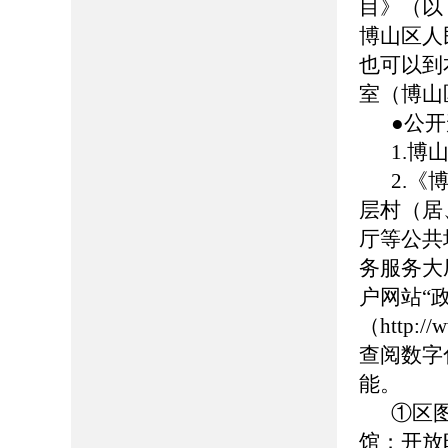
目》（以
博山区人民
也可以到
室（博山
●公
1.博山
2.
层村（居
厅等公共
务服务大
户网站“
（http://
查阅数字
能。
①区
馆；开放时