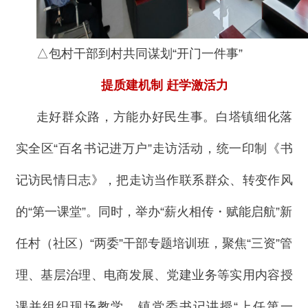
△包村干部到村共同谋划“开门一件事”
提质建机制 赶学激活力
走好群众路，方能办好民生事。白塔镇细化落
实全区“百名书记进万户”走访活动，统一印制《书
记访民情日志》，把走访当作联系群众、转变作风
的“第一课堂”。同时，举办“薪火相传・赋能启航”新
任村（社区）“两委”干部专题培训班，聚焦“三资”管
理、基层治理、电商发展、党建业务等实用内容授
课并组织现场教学，镇党委书记讲授“上任第一