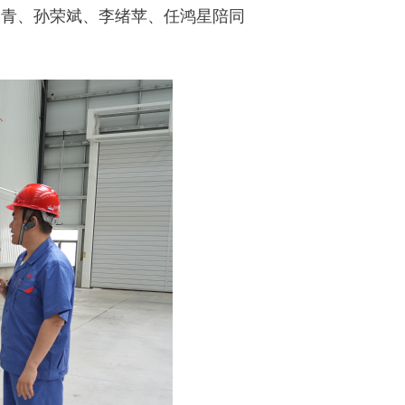
刘青、孙荣斌、李绪苹、任鸿星陪同