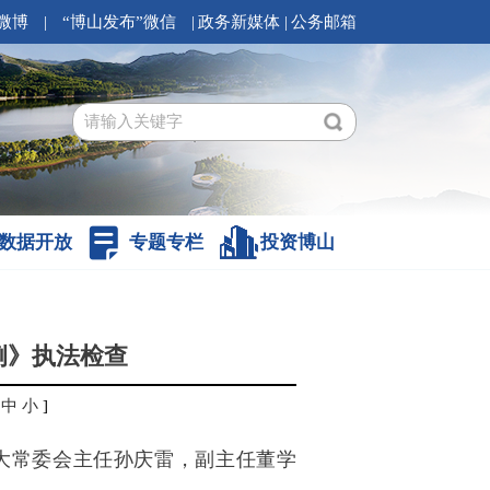
微博
|
“博山发布”微信
|
政务新媒体
|
公务邮箱
数据开放
专题专栏
投资博山
例》执法检查
中
小
]
大常委会主任孙庆雷，副主任董学