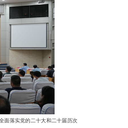
，全面落实党的二十大和二十届历次