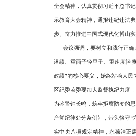
全会精神，认真贯彻习近平总书记
示教育大会精神，通报违纪违法典
步、奋力推进中国式现代化博山实
会议强调，要树立和践行正确
潜绩、重面子轻里子、重速度轻质
政绩”的核心要义，始终站稳人民
区纪委监委要加大监督执纪力度，
为鉴警钟长鸣，筑牢拒腐防变的思
产党纪律处分条例》，带头恪守“
实中央八项规定精神，永葆清正