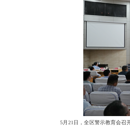
5月21日，全区警示教育会